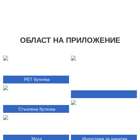
ОБЛАСТ НА ПРИЛОЖЕНИЕ
PET бутилка
Хранително-вкусовата
Стъклена бутилка
промишленост
Мога
Индустрия за напитки