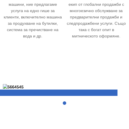
машини, ние предлагаме
екип от глобални продажби с
услуга на едно гише за
многоезично обслужване за
клиенти, включително машина
предварителни продажби и
за продухване на бутилки,
следпродажбени услуги. Също
система за пречистване на
така с богат опит в
вода и др.
митническото оформяне.
ЗА НАС
HIGEE MACHINERY има повече от 15 години
професионален опит.