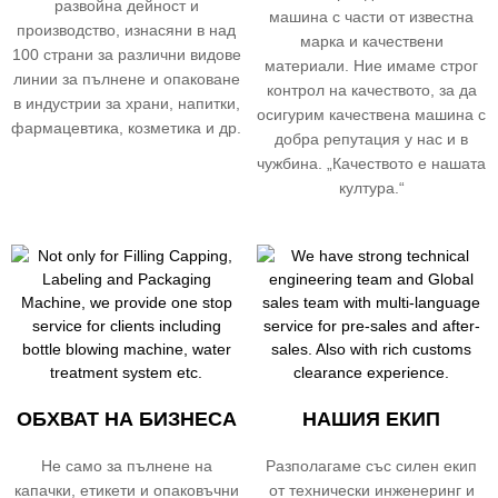
развойна дейност и
машина с части от известна
производство, изнасяни в над
марка и качествени
100 страни за различни видове
материали. Ние имаме строг
линии за пълнене и опаковане
контрол на качеството, за да
в индустрии за храни, напитки,
осигурим качествена машина с
фармацевтика, козметика и др.
добра репутация у нас и в
чужбина. „Качеството е нашата
култура.“
ОБХВАТ НА БИЗНЕСА
НАШИЯ ЕКИП
Не само за пълнене на
Разполагаме със силен екип
капачки, етикети и опаковъчни
от технически инженеринг и